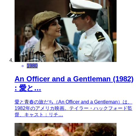
1980
An Officer and a Gentleman (1982)
: 愛と…
愛と青春の旅だち（An Officer and a Gentleman）は、
1982年のアメリカ映画。テイラー・ハックフォード監
督、キャスト：リチ…