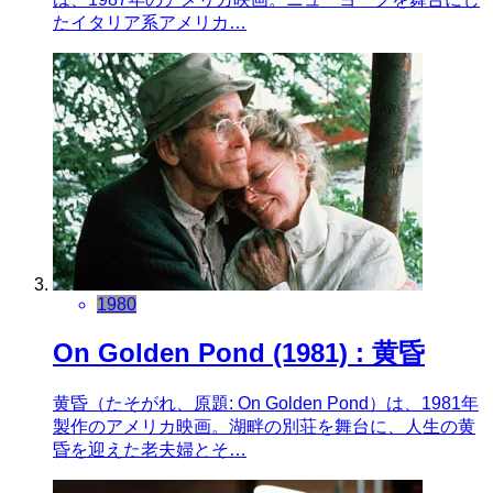
たイタリア系アメリカ…
1980
On Golden Pond (1981) : 黄昏
黄昏（たそがれ、原題: On Golden Pond）は、1981年
製作のアメリカ映画。湖畔の別荘を舞台に、人生の黄
昏を迎えた老夫婦とそ…