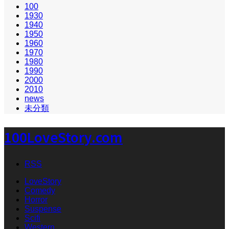
100
1930
1940
1950
1960
1970
1980
1990
2000
2010
news
未分類
100LoveStory.com
RSS
LoveStory
Comedy
Horror
Suspense
Scifi
Western