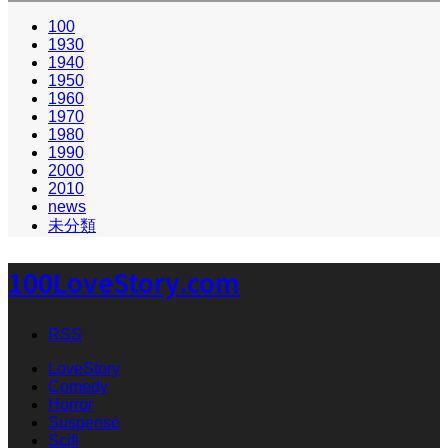
100
1930
1940
1950
1960
1970
1980
1990
2000
2010
news
未分類
100LoveStory.com
RSS
LoveStory
Comedy
Horror
Suspense
Scifi